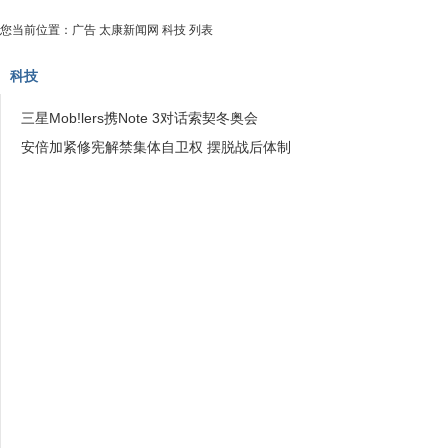
您当前位置：
广告
太康新闻网
科技
列表
科技
三星Mob!lers携Note 3对话索契冬奥会
安倍加紧修宪解禁集体自卫权 摆脱战后体制